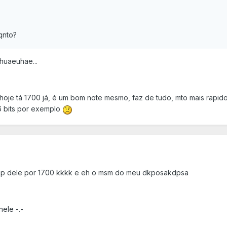
qnto?
huaeuhae...
hoje tá 1700 já, é um bom note mesmo, faz de tudo, mto mais rapi
6 bits por exemplo
aptop dele por 1700 kkkk e eh o msm do meu dkposakdpsa
ele -.-