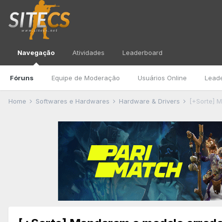
Navegação
Atividades
Leaderboard
Fóruns
Equipe de Moderação
Usuários Online
Lead
Home
Softwares e Hardwares
Hardware & Drivers
[+Sorte] 