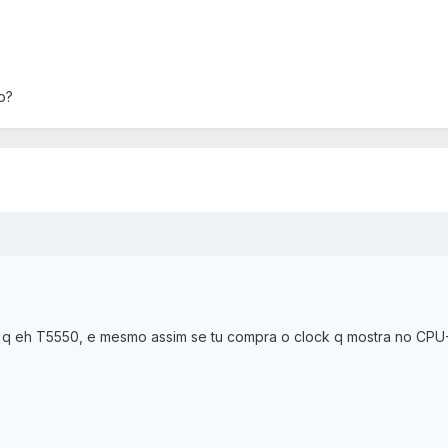
o?
 diz q eh T5550, e mesmo assim se tu compra o clock q mostra no 