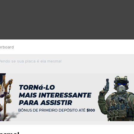
erboard
 Vendo se sua placa é ela mesma!