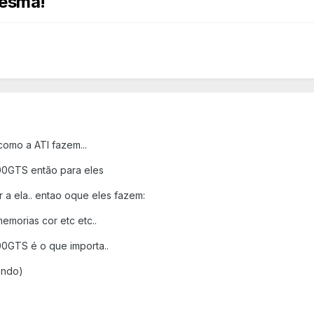
mesma!
como a ATI fazem...
00GTS então para eles
 a ela.. entao oque eles fazem:
orias cor etc etc..
0GTS é o que importa..
endo)