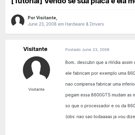
[Tutorial] Vendo se sua placa é ela 
Por
Visitante
,
June 23, 2008
em
Hardware & Drivers
Visitante
Postado
June 23, 2008
Bom.. descubri que a nVidia assim 
ele fabricam por exemplo uma 86
nao compensa fabricar uma inferior
Visitante
pegam essa 8600GTS mudam as mem
so que o processador e os da 860
(obs: nao sao todaaaas ja vou diz