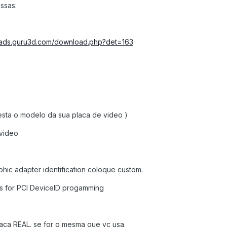
ssas:
oads.guru3d.com/download.php?det=163
 esta o modelo da sua placa de video )
 video
phic adapter identification coloque custom.
s for PCI DeviceID progamming
laca REAL. se for o mesma que vc usa.