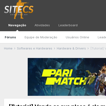
Navegação
Atividades
Leaderboard
Fóruns
Equipe de Moderação
Usuários Online
Lead
Home
Softwares e Hardwares
Hardware & Drivers
[Tutorial]