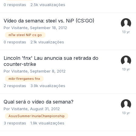
0
respostas
2.5k
visualizações
Vídeo da semana: steel vs. NiP (CS:GO)
Por
Visitante
,
September 18, 2012
mTw steel NiP cs:go
0
respostas
2.1k
visualizações
Lincoln 'fnx' Lau anuncia sua retirada do
counter-strike
Por
Visitante
,
September 8, 2012
mibr firergames fnx
2
respostas
3.9k
visualizações
Qual será o vídeo da semana?
Por
Visitante
,
August 31, 2012
AsusSummer InuriaChampionship
3
respostas
1.9k
visualizações