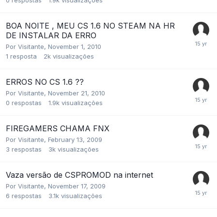
0
respostas
1.9k
visualizações
BOA NOITE , MEU CS 1.6 NO STEAM NA HR
DE INSTALAR DA ERRO
Por
Visitante
,
November 1, 2010
1
resposta
2k
visualizações
ERROS NO CS 1.6 ??
Por
Visitante
,
November 21, 2010
0
respostas
1.9k
visualizações
FIREGAMERS CHAMA FNX
Por
Visitante
,
February 13, 2009
3
respostas
3k
visualizações
Vaza versão de CSPROMOD na internet
Por
Visitante
,
November 17, 2009
6
respostas
3.1k
visualizações