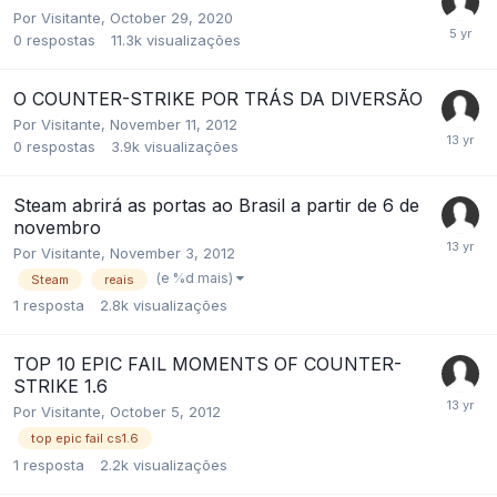
Por
Visitante
,
October 29, 2020
0
respostas
11.3k
visualizações
O COUNTER-STRIKE POR TRÁS DA DIVERSÃO
Por
Visitante
,
November 11, 2012
0
respostas
3.9k
visualizações
Steam abrirá as portas ao Brasil a partir de 6 de
novembro
Por
Visitante
,
November 3, 2012
(e %d mais)
Steam
reais
1
resposta
2.8k
visualizações
TOP 10 EPIC FAIL MOMENTS OF COUNTER-
STRIKE 1.6
Por
Visitante
,
October 5, 2012
top epic fail cs1.6
1
resposta
2.2k
visualizações