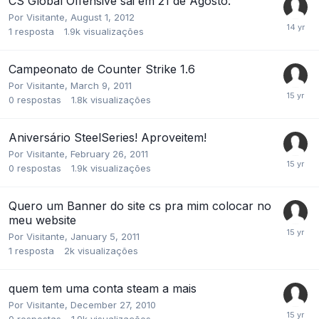
CS Global Offensive sai em 21 de Agosto:
Por
Visitante
,
August 1, 2012
1
resposta
1.9k
visualizações
Campeonato de Counter Strike 1.6
Por
Visitante
,
March 9, 2011
0
respostas
1.8k
visualizações
Aniversário SteelSeries! Aproveitem!
Por
Visitante
,
February 26, 2011
0
respostas
1.9k
visualizações
Quero um Banner do site cs pra mim colocar no
meu website
Por
Visitante
,
January 5, 2011
1
resposta
2k
visualizações
quem tem uma conta steam a mais
Por
Visitante
,
December 27, 2010