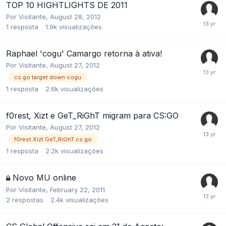
TOP 10 HIGHTLIGHTS DE 2011
Por
Visitante
,
August 28, 2012
1
resposta
1.9k
visualizações
Raphael 'cogu' Camargo retorna à ativa!
Por
Visitante
,
August 27, 2012
cs:go target down cogu
1
resposta
2.6k
visualizações
f0rest, Xizt e GeT_RiGhT migram para CS:GO
Por
Visitante
,
August 27, 2012
f0rest Xizt GeT_RiGhT cs:go
1
resposta
2.2k
visualizações
Novo MU online
Por
Visitante
,
February 22, 2011
2
respostas
2.4k
visualizações