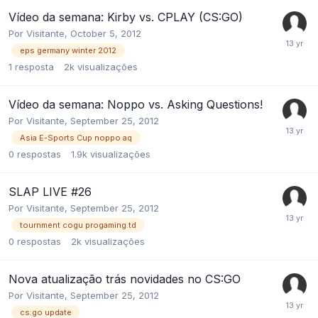
Vídeo da semana: Kirby vs. CPLAY (CS:GO)
Por
Visitante
,
October 5, 2012
eps germany winter 2012
1
resposta
2k
visualizações
Vídeo da semana: Noppo vs. Asking Questions!
Por
Visitante
,
September 25, 2012
Asia E-Sports Cup noppo aq
0
respostas
1.9k
visualizações
SLAP LIVE #26
Por
Visitante
,
September 25, 2012
tournment cogu progaming.td
0
respostas
2k
visualizações
Nova atualização trás novidades no CS:GO
Por
Visitante
,
September 25, 2012
cs:go update