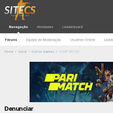
Navegação
Atividades
Leaderboard
Fóruns
Equipe de Moderação
Usuários Online
Lead
Home
Geral
Outros Games
SAMP MOVIE
Denunciar