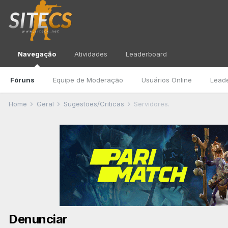
Navegação
Atividades
Leaderboard
Fóruns
Equipe de Moderação
Usuários Online
Lead
Home
Geral
Sugestões/Criticas
Servidores.
Denunciar