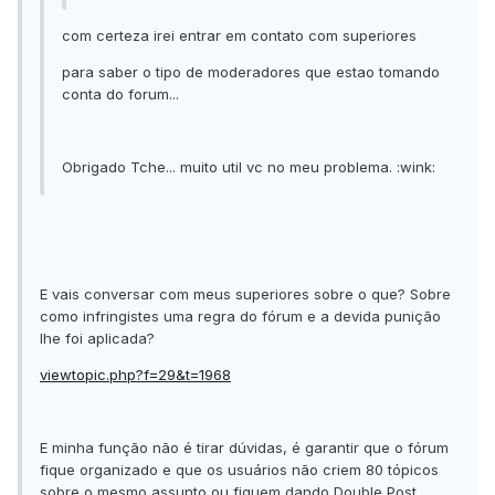
com certeza irei entrar em contato com superiores
para saber o tipo de moderadores que estao tomando
conta do forum...
Obrigado Tche... muito util vc no meu problema. :wink:
E vais conversar com meus superiores sobre o que? Sobre
como infringistes uma regra do fórum e a devida punição
lhe foi aplicada?
viewtopic.php?f=29&t=1968
E minha função não é tirar dúvidas, é garantir que o fórum
fique organizado e que os usuários não criem 80 tópicos
sobre o mesmo assunto ou fiquem dando Double Post.