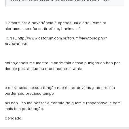
"Lembre-se: A advertência é apenas um alerta. Primeiro
alertamos, se não surtir efeito, banimos. "
FONTE:http://www.csforum.com.br/forum/viewtopic.php?
f=29&t=1968
entao,depois me mostra la onde fala dessa punição do ban por
double post ai que eu nao encontrei :wink:
e outra coisa se sua função nao é tirar duvidas ,nao precisa
perder seu precioso tempo
aki neh... só me passar o contato de quem é responsavel e ngm
mais tem pertubação.
Obrigado.