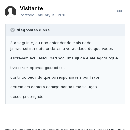
Visitante
Postado
January 19, 2011
diegosales disse:
é o seguinte, eu nao entendendo mais nada...
ja nao sei mais ate onde vai a veracidade do que voces
escrevem aki... estou pedindo uma ajuda e ate agora oque
tive foram apenas gosações...
continuo pedindo que os responsaveis por favor
entrem em contato comigo dando uma solução...
desde ja obrigado.
ahhh e acabei de perceber que eh so no server : 189.1.171.10:21016