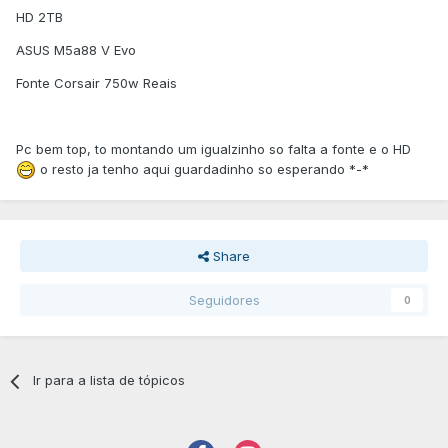
HD 2TB
ASUS M5a88 V Evo
Fonte Corsair 750w Reais
Pc bem top, to montando um igualzinho so falta a fonte e o HD
o resto ja tenho aqui guardadinho so esperando *-*
Share
Seguidores
0
Ir para a lista de tópicos