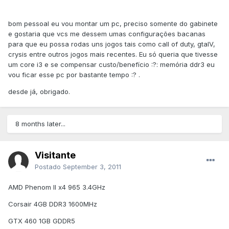
bom pessoal eu vou montar um pc, preciso somente do gabinete
e gostaria que vcs me dessem umas configurações bacanas
para que eu possa rodas uns jogos tais como call of duty, gtaIV,
crysis entre outros jogos mais recentes. Eu só queria que tivesse
um core i3 e se compensar custo/benefício :?: memória ddr3 eu
vou ficar esse pc por bastante tempo :? .
desde já, obrigado.
8 months later...
Visitante
Postado
September 3, 2011
AMD Phenom II x4 965 3.4GHz
Corsair 4GB DDR3 1600MHz
GTX 460 1GB GDDR5