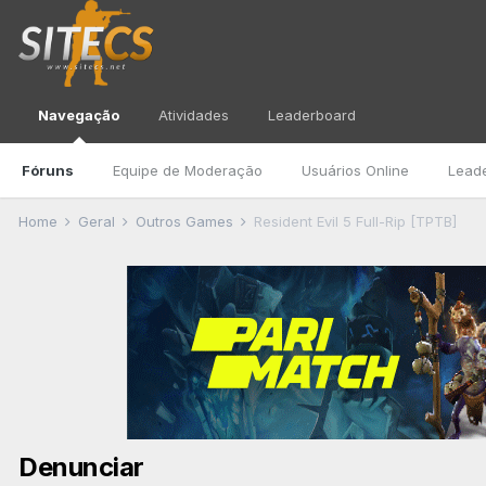
Navegação
Atividades
Leaderboard
Fóruns
Equipe de Moderação
Usuários Online
Lead
Home
Geral
Outros Games
Resident Evil 5 Full-Rip [TPTB]
Denunciar