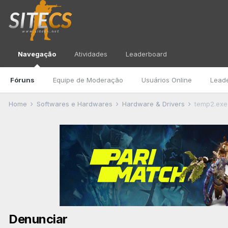
Navegação
Atividades
Leaderboard
Fóruns
Equipe de Moderação
Usuários Online
Lead
Home
Softwares e Hardwares
Hardware & Drivers
temp2.exe
Denunciar