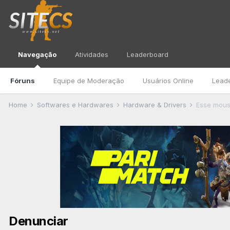
Navegação
Atividades
Leaderboard
Fóruns
Equipe de Moderação
Usuários Online
Lead
Home
Softwares e Hardwares
Hardware & Drivers
Esse mou
Denunciar