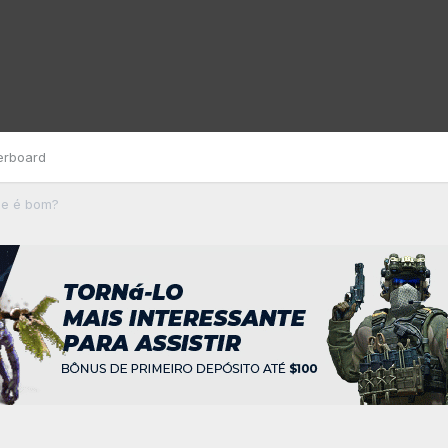
erboard
se é bom?